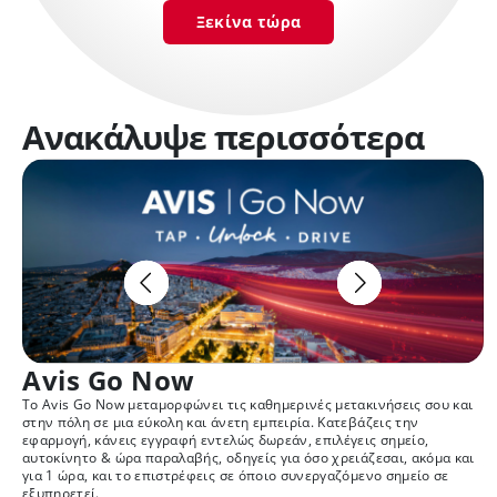
Ξεκίνα τώρα
Ανακάλυψε περισσότερα
Avis Go Now
Το Avis Go Now μεταμορφώνει τις καθημερινές μετακινήσεις σου και
Μ
στην πόλη σε μια εύκολη και άνετη εμπειρία. Κατεβάζεις την
σ
εφαρμογή, κάνεις εγγραφή εντελώς δωρεάν, επιλέγεις σημείο,
κ
αυτοκίνητο & ώρα παραλαβής, οδηγείς για όσο χρειάζεσαι, ακόμα και
χ
για 1 ώρα, και το επιστρέφεις σε όποιο συνεργαζόμενο σημείο σε
μ
εξυπηρετεί.
α