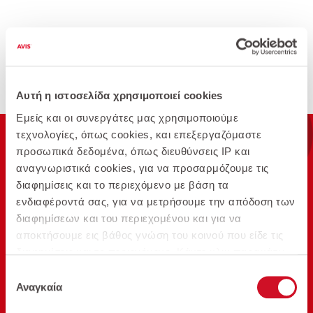
Αυτή η ιστοσελίδα χρησιμοποιεί cookies
Προβολή όλων
Εμείς και οι συνεργάτες μας χρησιμοποιούμε
τεχνολογίες, όπως cookies, και επεξεργαζόμαστε
προσωπικά δεδομένα, όπως διευθύνσεις IP και
αναγνωριστικά cookies, για να προσαρμόζουμε τις
διαφημίσεις και το περιεχόμενο με βάση τα
ενδιαφέροντά σας, για να μετρήσουμε την απόδοση των
διαφημίσεων και του περιεχομένου και για να
αποκτήσουμε εις βάθος γνώση του κοινού που είδε τις
Επίλεξε αυτοκίνητο &
1.
διαφημίσεις και το περιεχόμενο. Κάντε κλικ παρακάτω
διαμόρφωσε την προσφορά σου
για να συμφωνήσετε με τη χρήση αυτής της τεχνολογίας
Επιλογή
και την επεξεργασία των προσωπικών σας δεδομένων
Αναγκαία
συγκατάθεσης
για αυτούς τους σκοπούς. Μπορείτε να αλλάξετε γνώμη