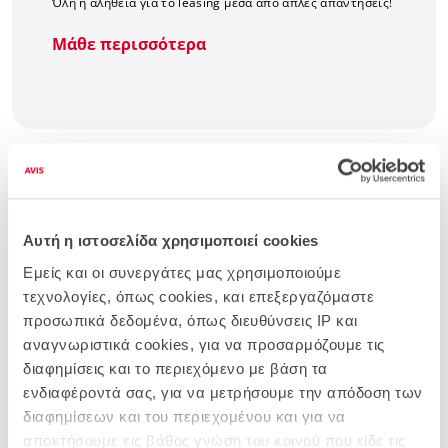
Όλη η αλήθεια για το leasing μέσα από απλές απαντήσεις!
Μάθε περισσότερα
Αυτή η ιστοσελίδα χρησιμοποιεί cookies
Εμείς και οι συνεργάτες μας χρησιμοποιούμε
τεχνολογίες, όπως cookies, και επεξεργαζόμαστε
προσωπικά δεδομένα, όπως διευθύνσεις IP και
αναγνωριστικά cookies, για να προσαρμόζουμε τις
διαφημίσεις και το περιεχόμενο με βάση τα
ενδιαφέροντά σας, για να μετρήσουμε την απόδοση των
Avis Easy Leasing: Πώς
διαφημίσεων και του περιεχομένου και για να
ξεκινάς leasing αυτοκινήτου
αποκτήσουμε εις βάθος γνώση του κοινού που είδε τις