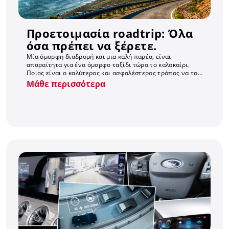
Προετοιμασία roadtrip: Όλα
όσα πρέπει να ξέρετε.
Μία όμορφη διαδρομή και μια καλή παρέα, είναι
απαραίτητα για ένα όμορφο ταξίδι τώρα το καλοκαίρι.
Ποιος είναι ο καλύτερος και ασφαλέστερος τρόπος να το
πραγματοποιήσετε; Το road trip! Έχουμε συγκεντρώ...
Μάθε περισσότερα