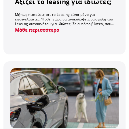
Αξίζει το leasing για ιδιώτες;
Μήπως πιστεύεις ότι το Leasing είναι μόνο για
επαγγελματίες; Ήρθε η ώρα να ανακαλύψεις τα οφέλη του
Leasing αυτοκινήτου για ιδιώτες! Σε αυτό το βίντεο, σου
λύνουμε κάθε απορία… The Avis way!
Μάθε περισσότερα