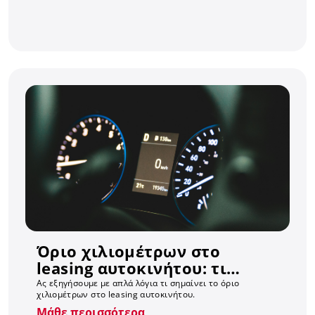
Όριο χιλιομέτρων στο
leasing αυτοκινήτου: τι
ισχύει, πώς υπολογίζεται και
Ας εξηγήσουμε με απλά λόγια τι σημαίνει το όριο
χιλιομέτρων στο leasing αυτοκινήτου.
γιατί συνήθως δεν σε
Μάθε περισσότερα