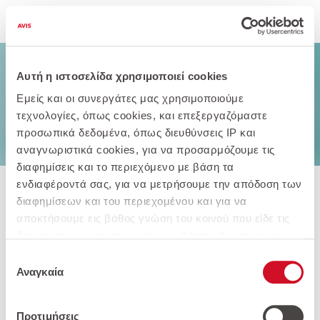
Παράκαμψη προς το κυρίως περιεχόμενο
Αυτή η ιστοσελίδα χρησιμοποιεί cookies
Εμείς και οι συνεργάτες μας χρησιμοποιούμε
τεχνολογίες, όπως cookies, και επεξεργαζόμαστε
προσωπικά δεδομένα, όπως διευθύνσεις IP και
αναγνωριστικά cookies, για να προσαρμόζουμε τις
διαφημίσεις και το περιεχόμενο με βάση τα
ενδιαφέροντά σας, για να μετρήσουμε την απόδοση των
διαφημίσεων και του περιεχομένου και για να
Καταπολέμηση των
αποκτήσουμε εις βάθος γνώση του κοινού που είδε τις
Διακρίσεων, της Βίας και της
διαφημίσεις και το περιεχόμενο. Κάντε κλικ παρακάτω
Παρενόχλησης στην Εργασία
για να συμφωνήσετε με τη χρήση αυτής της τεχνολογίας
Επιλογή
Η Avis εκφράζει τη δέσμευσή της για την αντιμετώπιση
και την επεξεργασία των προσωπικών σας δεδομένων
Αναγκαία
συγκατάθεσης
και την εξάλειψη των διακρίσεων, της βίας και της
για αυτούς τους σκοπούς. Μπορείτε να αλλάξετε γνώμη
παρενόχλησης στον χώρο εργασίας, με σκοπό την
και να αλλάξετε τις επιλογές της συγκατάθεσής σας ανά
Προτιμήσεις