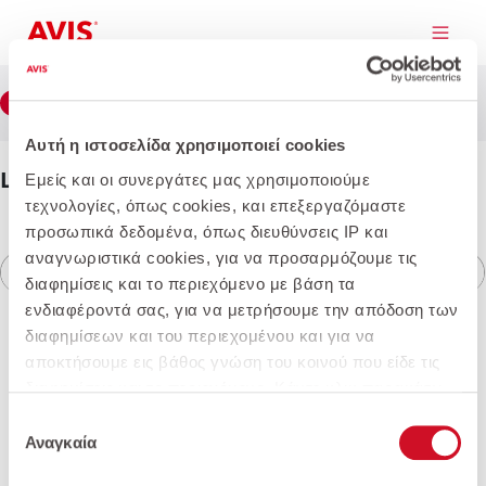
Παράκαμψη προς το κυρίως περιεχόμενο
Βήμα
1
Επιλογή Αυτοκινήτου
1 από 5
Αυτή η ιστοσελίδα χρησιμοποιεί cookies
Lynk & Co
Εμείς και οι συνεργάτες μας χρησιμοποιούμε
02 BEV 66kW Core
τεχνολογίες, όπως cookies, και επεξεργαζόμαστε
προσωπικά δεδομένα, όπως διευθύνσεις IP και
αναγνωριστικά cookies, για να προσαρμόζουμε τις
διαφημίσεις και το περιεχόμενο με βάση τα
ενδιαφέροντά σας, για να μετρήσουμε την απόδοση των
διαφημίσεων και του περιεχομένου και για να
αποκτήσουμε εις βάθος γνώση του κοινού που είδε τις
διαφημίσεις και το περιεχόμενο. Κάντε κλικ παρακάτω
Λιανική τιμή
για να συμφωνήσετε με τη χρήση αυτής της τεχνολογίας
Επιλογή
και την επεξεργασία των προσωπικών σας δεδομένων
32.234€
Αναγκαία
συγκατάθεσης
40.074€ με ΦΠΑ 24%
για αυτούς τους σκοπούς. Μπορείτε να αλλάξετε γνώμη