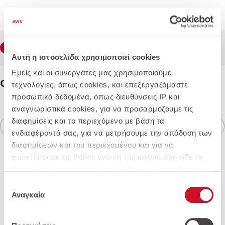
Παράκαμψη προς το κυρίως περιεχόμενο
Βήμα
1
Επιλογή Αυτοκινήτου
1 από 5
Αυτή η ιστοσελίδα χρησιμοποιεί cookies
Εμείς και οι συνεργάτες μας χρησιμοποιούμε
Opel Mokka Edition
Hybrid 1.2lt Turbo 145hp EDCT6
τεχνολογίες, όπως cookies, και επεξεργαζόμαστε
προσωπικά δεδομένα, όπως διευθύνσεις IP και
αναγνωριστικά cookies, για να προσαρμόζουμε τις
διαφημίσεις και το περιεχόμενο με βάση τα
ενδιαφέροντά σας, για να μετρήσουμε την απόδοση των
διαφημίσεων και του περιεχομένου και για να
αποκτήσουμε εις βάθος γνώση του κοινού που είδε τις
διαφημίσεις και το περιεχόμενο. Κάντε κλικ παρακάτω
για να συμφωνήσετε με τη χρήση αυτής της τεχνολογίας
Επιλογή
και την επεξεργασία των προσωπικών σας δεδομένων
Αναγκαία
συγκατάθεσης
Η προσφορά δεν είναι διαθέσιμη
για αυτούς τους σκοπούς. Μπορείτε να αλλάξετε γνώμη
και να αλλάξετε τις επιλογές της συγκατάθεσής σας ανά
Λυπούμαστε, το συγκεκριμένο αυτοκίνητο δεν είναι πλέον