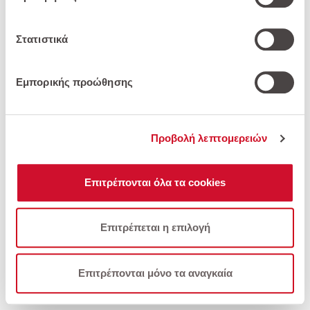
πάσα στιγμή επιστρέφοντας σε αυτόν τον
ιστότοπο. Διαβάστε περισσότερα στην
Πολιτική
Απορρήτου
και στην
Πολιτική Απορρήτου της
Στατιστικά
Google
.
Περισσότερα
Εμπορικής προώθησης
Προβολή λεπτομερειών
Επιτρέπονται όλα τα cookies
Επιτρέπεται η επιλογή
Φίλτρα
Επιτρέπονται μόνο τα αναγκαία