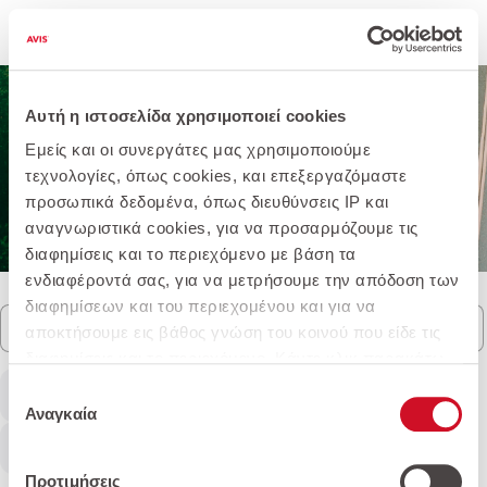
Παράκαμψη προς το κυρίως περιεχόμενο
Αυτή η ιστοσελίδα χρησιμοποιεί cookies
Εμείς και οι συνεργάτες μας χρησιμοποιούμε
Green Deals
τεχνολογίες, όπως cookies, και επεξεργαζόμαστε
αυτοκίνητα
προσωπικά δεδομένα, όπως διευθύνσεις IP και
αναγνωριστικά cookies, για να προσαρμόζουμε τις
διαφημίσεις και το περιεχόμενο με βάση τα
ενδιαφέροντά σας, για να μετρήσουμε την απόδοση των
διαφημίσεων και του περιεχομένου και για να
αποκτήσουμε εις βάθος γνώση του κοινού που είδε τις
διαφημίσεις και το περιεχόμενο. Κάντε κλικ παρακάτω
για να συμφωνήσετε με τη χρήση αυτής της τεχνολογίας
Επιλογή
και την επεξεργασία των προσωπικών σας δεδομένων
Αναγκαία
συγκατάθεσης
για αυτούς τους σκοπούς. Μπορείτε να αλλάξετε γνώμη
και να αλλάξετε τις επιλογές της συγκατάθεσής σας ανά
Προτιμήσεις