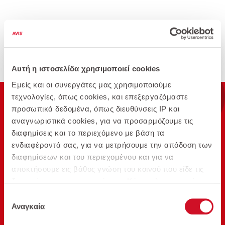
Αυτή η ιστοσελίδα χρησιμοποιεί cookies
Προβολή όλων
Εμείς και οι συνεργάτες μας χρησιμοποιούμε
τεχνολογίες, όπως cookies, και επεξεργαζόμαστε
προσωπικά δεδομένα, όπως διευθύνσεις IP και
αναγνωριστικά cookies, για να προσαρμόζουμε τις
διαφημίσεις και το περιεχόμενο με βάση τα
ενδιαφέροντά σας, για να μετρήσουμε την απόδοση των
διαφημίσεων και του περιεχομένου και για να
αποκτήσουμε εις βάθος γνώση του κοινού που είδε τις
Επίλεξε αυτοκίνητο &
1.
διαφημίσεις και το περιεχόμενο. Κάντε κλικ παρακάτω
διαμόρφωσε την προσφορά σου
για να συμφωνήσετε με τη χρήση αυτής της τεχνολογίας
Επιλογή
και την επεξεργασία των προσωπικών σας δεδομένων
Αναγκαία
συγκατάθεσης
για αυτούς τους σκοπούς. Μπορείτε να αλλάξετε γνώμη