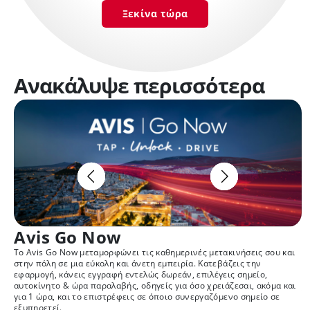
Ξεκίνα τώρα
Ανακάλυψε περισσότερα
Avis Go Now
Το Avis Go Now μεταμορφώνει τις καθημερινές μετακινήσεις σου και
Μ
στην πόλη σε μια εύκολη και άνετη εμπειρία. Κατεβάζεις την
σ
εφαρμογή, κάνεις εγγραφή εντελώς δωρεάν, επιλέγεις σημείο,
κ
αυτοκίνητο & ώρα παραλαβής, οδηγείς για όσο χρειάζεσαι, ακόμα και
χ
για 1 ώρα, και το επιστρέφεις σε όποιο συνεργαζόμενο σημείο σε
μ
εξυπηρετεί.
α