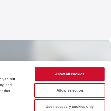
h!
Allow all cookies
r newsletter and be the first to know
alyse our
offers and promotions!
ing and
Allow selection
r that
Use necessary cookies only