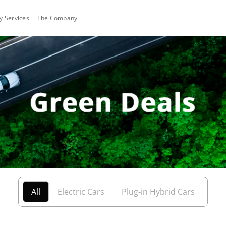
ty Services
The Company
All
Electric Cars
Plug-in Hybrid Cars