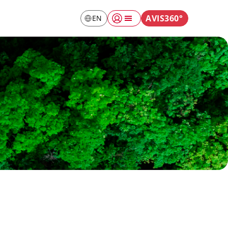
AVIS
360°
EN