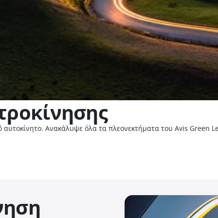
κτροκίνησης
ό αυτοκίνητο. Ανακάλυψε όλα τα πλεονεκτήματα του Avis Green Le
νηση